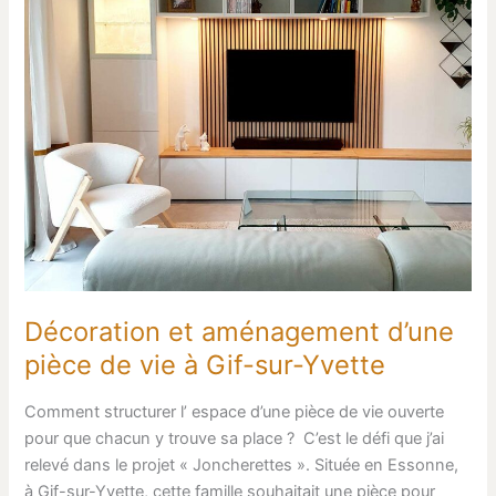
vie
à
Gif-
sur-
Yvette
Décoration et aménagement d’une
pièce de vie à Gif-sur-Yvette
Comment structurer l’ espace d’une pièce de vie ouverte
pour que chacun y trouve sa place ? C’est le défi que j’ai
relevé dans le projet « Joncherettes ». Située en Essonne,
à Gif-sur-Yvette, cette famille souhaitait une pièce pour