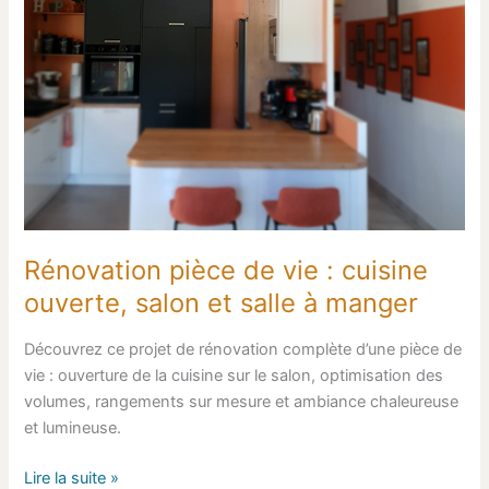
et
salle
à
manger
Rénovation pièce de vie : cuisine
ouverte, salon et salle à manger
Découvrez ce projet de rénovation complète d’une pièce de
vie : ouverture de la cuisine sur le salon, optimisation des
volumes, rangements sur mesure et ambiance chaleureuse
et lumineuse.
Lire la suite »