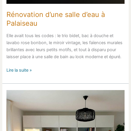
Rénovation d’une salle d’eau à
Palaiseau
Elle avait tous les codes : le trio bidet, bac à douche et
lavabo rose bonbon, le miroir vintage, les faïences murales
brillantes avec leurs petits motifs, et tout à disparu pour
laisser place à une salle de bain au look moderne et épuré.
Lire la suite »
Décoration
et
aménagement
d’une
pièce
de