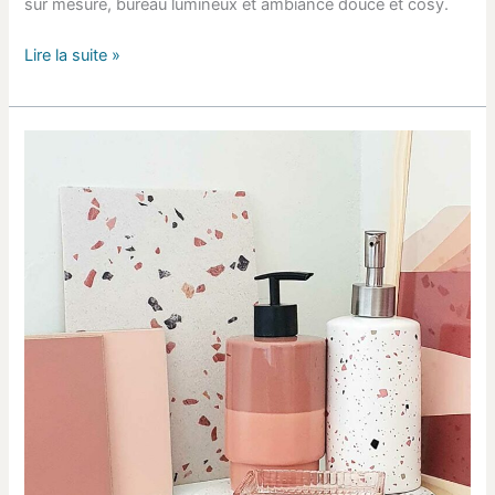
sur mesure, bureau lumineux et ambiance douce et cosy.
Lire la suite »
Rénovation
d’une
salle
de
bain
des
années
70
à
Palaiseau