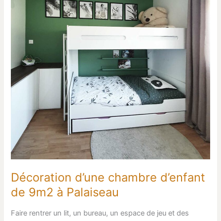
d’enfant
de
9m2
à
Palaiseau
Décoration d’une chambre d’enfant
de 9m2 à Palaiseau
Faire rentrer un lit, un bureau, un espace de jeu et des