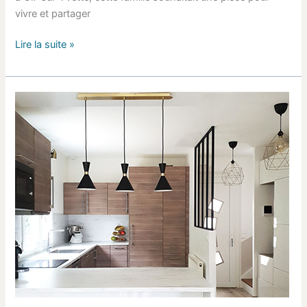
vivre et partager
Lire la suite »
Rénovation
–
une
cuisine
ouverte
sur
la
pièce
de
vie
à
Villebon-
sur-