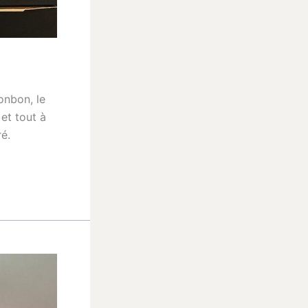
onbon, le
 et tout à
é.