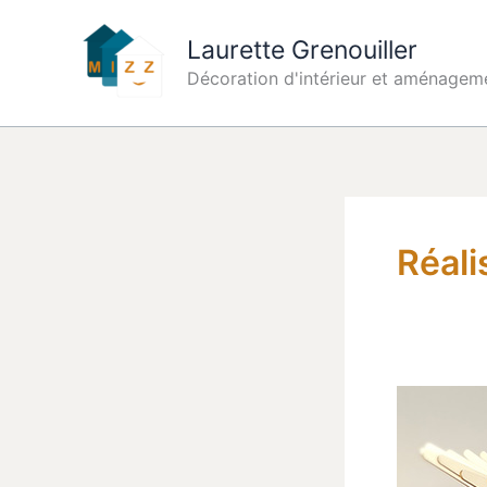
Aller
au
Laurette Grenouiller
contenu
Décoration d'intérieur et aménagem
Réali
Rénovatio
pièce
de
vie