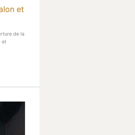
alon et
rture de la
 et