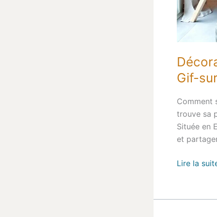
Décora
Gif-su
Comment st
trouve sa p
Située en E
et partage
Lire la suit