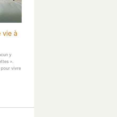
 vie à
acun y
ettes ».
 pour vivre