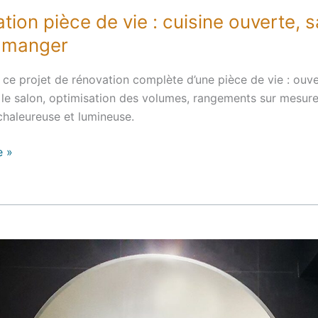
tion pièce de vie : cuisine ouverte, s
à manger
ce projet de rénovation complète d’une pièce de vie : ouve
r le salon, optimisation des volumes, rangements sur mesure
haleureuse et lumineuse.
e »
n